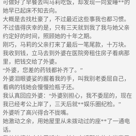
可做好了早餐去叫马莉吃饭，却发现一向爱睡**的
她早已起床不知去向。
大概是去找杜豪了，不过最近这些事我也都习惯。
不过值得庆幸的是，只有三天就到我了我与她父亲
约定好的时间，照顾她的十年之期。
刚巧，马莉的父亲打来了最后一笔尾款，十万块。
我收到钱，立马去到外婆在医院旁租住房子看病那
里，把钱交给了外婆。
“外婆，您差的药钱都补齐了。”
外婆泪眼婆娑的握着我的手，叫我别老委屈自己，
看病的钱她会慢慢捡瓶子还。
我认真回应外婆：“外婆别担心，我不委屈的，现在
我已经考公上岸了，三天后就**娱乐圈纪检。”
外婆听了高兴得合不拢嘴。
她激动之余，用她屋里从未拨动过的座**了一通电
话。